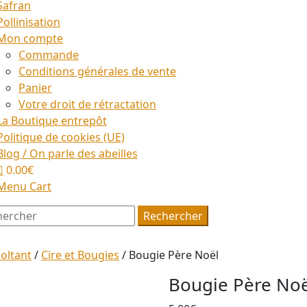
Safran
Pollinisation
Mon compte
Commande
Conditions générales de vente
Panier
Votre droit de rétractation
La Boutique entrepôt
Politique de cookies (UE)
Blog / On parle des abeilles
0.00€
Menu Cart
ercher
Rechercher
coltant
/
Cire et Bougies
/ Bougie Père Noël
Bougie Père Noë