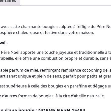
entaires
ec cette charmante bougie sculptée à l’effigie du Père Noël
tmosphère chaleureuse et festive dans votre maison.
ël :
u Père Noël apporte une touche joyeuse et traditionnelle à t
’abeille, elle offre une combustion propre et durable, sans
éable parfum de miel, renforçant l’ambiance cocooning de la
artisanat unique et plein de sens, parfait pour petits et gra
 est supérieure à celle des bougies en paraffine et dégage 
d’autres formes de bougies à la cire d’abeille naturelle.
tion d’une bougie : NORME NF EN 15494