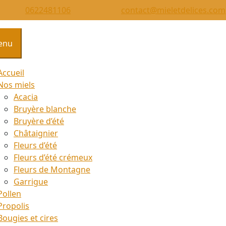
0622481106
0622481106
contact@mieletdelices.com
enu
Accueil
Nos miels
Acacia
Bruyère blanche
Bruyère d’été
Châtaignier
Fleurs d’été
Fleurs d’été crémeux
Fleurs de Montagne
Garrigue
Pollen
Propolis
Bougies et cires