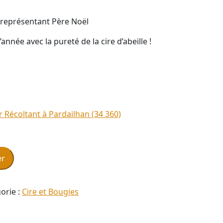
e représentant Père Noël
’année avec la pureté de la cire d’abeille !
er
orie :
Cire et Bougies