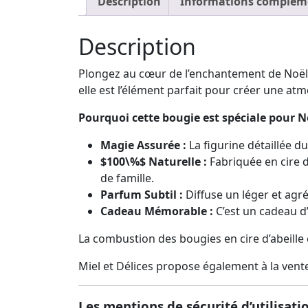
Description
Informations complém
Description
Plongez au cœur de l’enchantement de Noël av
elle est l’élément parfait pour créer une a
Pourquoi cette bougie est spéciale pour No
Magie Assurée :
La figurine détaillée d
$100\%$
Naturelle :
Fabriquée en cire d
de famille.
Parfum Subtil :
Diffuse un léger et agr
Cadeau Mémorable :
C’est un cadeau d’
La combustion des bougies en cire d’abeille
Miel et Délices propose également à la vente 
Les mentions de sécurité d’utilisa