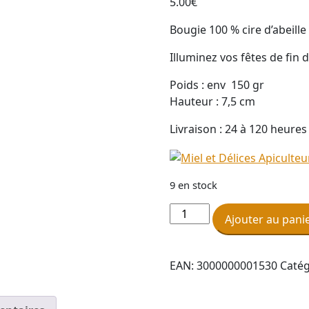
5.00
€
Bougie 100 % cire d’abeill
Illuminez vos fêtes de fin d
Poids : env 150 gr
Hauteur : 7,5 cm
Livraison : 24 à 120 heures
9 en stock
quantité
Ajouter au pani
de
Bougie
Père
EAN:
3000000001530
Catég
Noël