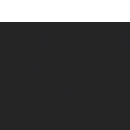
Adresse Siège
Lik
Social :
Fac
Miel et Délices
Le Plo Cathalo 34360 Pardailhan
Tél. 06 22 48 11 06
email : contact@mieletdelices.com
Siret 514 443 142 00013
TVA : FR 7451444314200013