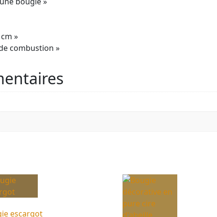
e une bougie »
 cm »
n de combustion »
entaires
ie escargot